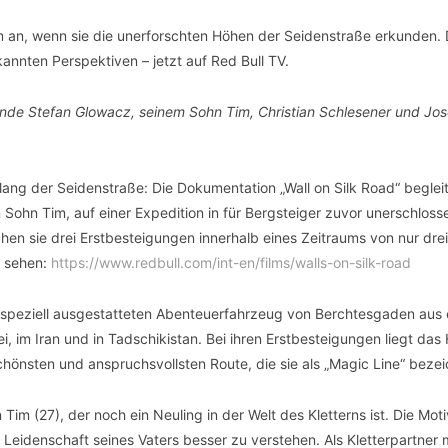
an, wenn sie die unerforschten Höhen der Seidenstraße erkunden. Di
nnten Perspektiven – jetzt auf Red Bull TV.
ende Stefan Glowacz, seinem Sohn Tim,
Christian Schlesener und Jo
ang der Seidenstraße: Die Dokumentation „Wall on Silk Road“ beglei
 Sohn Tim, auf einer Expedition in für Bergsteiger zuvor unerschloss
en sie drei Erstbesteigungen innerhalb eines Zeitraums von nur drei
u sehen:
https://www.redbull.com/int-en/films/walls-on-silk-road
 speziell ausgestatteten Abenteuerfahrzeug von Berchtesgaden aus 
, im Iran und in Tadschikistan. Bei ihren Erstbesteigungen liegt d
hönsten und anspruchsvollsten Route, die sie als „Magic Line“ beze
im (27), der noch ein Neuling in der Welt des Kletterns ist. Die Mot
Leidenschaft seines Vaters besser zu verstehen. Als Kletterpartner 