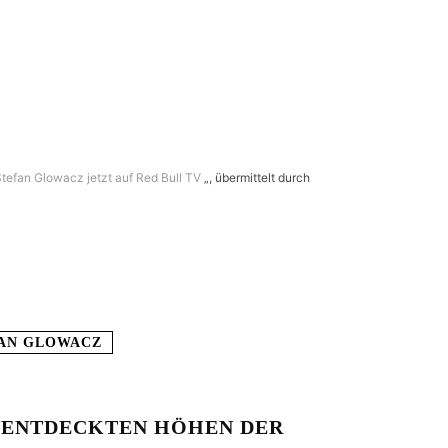
Stefan Glowacz jetzt auf Red Bull TV
„, übermittelt durch
AN GLOWACZ
UNENTDECKTEN HÖHEN DER