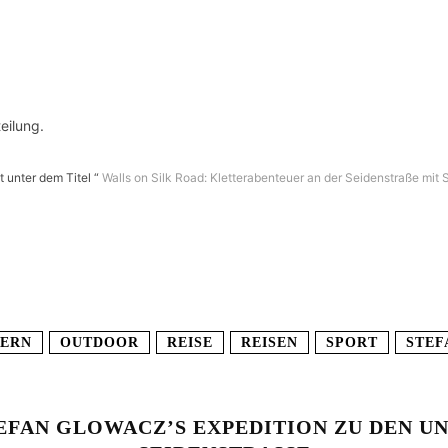
eilung.
t unter dem Titel “
Walls on Silk Road: Kletterabenteuer an der Seidenstraße mit 
TERN
OUTDOOR
REISE
REISEN
SPORT
STEF
TEFAN GLOWACZ’S EXPEDITION ZU DEN 