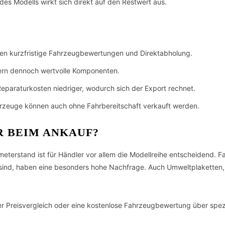
des Modells wirkt sich direkt auf den Restwert aus.
eten kurzfristige Fahrzeugbewertungen und Direktabholung.
fern dennoch wertvolle Komponenten.
 Reparaturkosten niedriger, wodurch sich der Export rechnet.
hrzeuge können auch ohne Fahrbereitschaft verkauft werden.
 BEIM ANKAUF?
erstand ist für Händler vor allem die Modellreihe entscheidend. F
sind, haben eine besonders hohe Nachfrage. Auch Umweltplaketten, A
her Preisvergleich oder eine kostenlose Fahrzeugbewertung über spezi