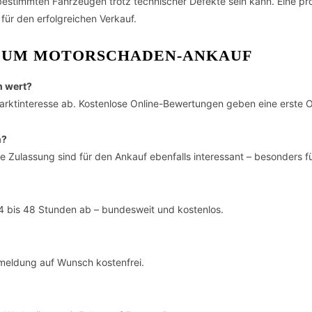
bestimmten Fahrzeugen trotz technischer Defekte sein kann. Eine pr
für den erfolgreichen Verkauf.
 ZUM MOTORSCHADEN-ANKAUF
h wert?
rktinteresse ab. Kostenlose Online-Bewertungen geben eine erste O
n?
Zulassung sind für den Ankauf ebenfalls interessant – besonders fü
24 bis 48 Stunden ab – bundesweit und kostenlos.
meldung auf Wunsch kostenfrei.