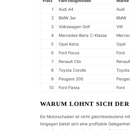
Platz
Fahrzeugmodell
Marke
1
Audi A4
Audi
2
BMW 3er
BMW
3
Volkswagen Golf
VW
4
Mercedes-Benz C-Klasse
Merce
5
Opel Astra
Opel
6
Ford Focus
Ford
7
Renault Clio
Renaul
8
Toyota Corolla
Toyota
9
Peugeot 206
Peuge
10
Ford Fiesta
Ford
WARUM LOHNT SICH DE
Ein Motorschaden ist nicht gleichbedeutend mit
hingegen bietet sich eine profitable Gelegenhe