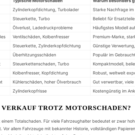
Typische Motorschäden
Warum besonders g
Zylinderkopfdichtung, Turbolader
Starke Nachfrage im 
Steuerkette, Turbo
Beliebt für Ersatztei
Ölverlust, Ladedruckprobleme
Häufigstes Modell auf
des
Ventilschäden, Kolbenfresser
Premium-Marke, stark
Steuerkette, Zylinderkopfdichtung
Günstige Verwertung,
Überhitzungsschäden
Populär im Gebraucht
t
Steuerkettenschaden, Turbo
Kompaktmodell, belie
Kolbenfresser, Kopfdichtung
Robust, weltweit expo
ot
Kühlerschäden, hoher Ölverbrauch
Gut verwertbar, viel
Zylinderkopfrisse
Kostengünstig im Anka
R VERKAUF TROTZ MOTORSCHADEN?
 einem Totalschaden. Für viele Fahrzeughalter bedeutet er zwar hohe
it. Vor allem Fahrzeuge mit bekannter Historie, vollständigen Papier