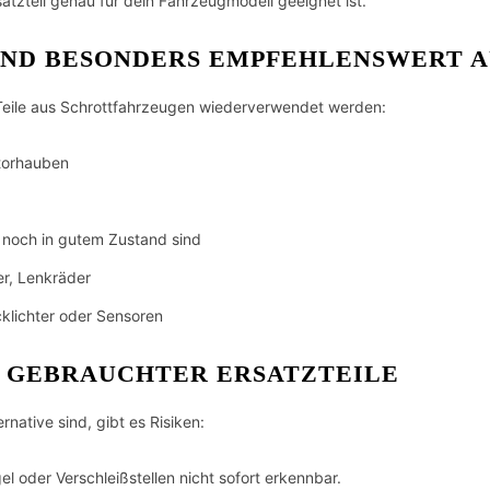
satzteil genau für dein Fahrzeugmodell geeignet ist.
IND BESONDERS EMPFEHLENSWERT A
Teile aus Schrottfahrzeugen wiederverwendet werden:
otorhauben
 noch in gutem Zustand sind
er, Lenkräder
cklichter oder Sensoren
E GEBRAUCHTER ERSATZTEILE
native sind, gibt es Risiken:
 oder Verschleißstellen nicht sofort erkennbar.