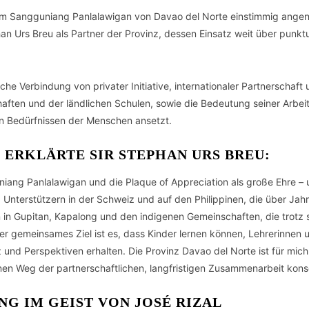
e vom Sangguniang Panlalawigan von Davao del Norte einstimmig an
n Urs Breu als Partner der Provinz, dessen Einsatz weit über punktue
iche Verbindung von privater Initiative, internationaler Partnerscha
ften und der ländlichen Schulen, sowie die Bedeutung seiner Arbeit 
n Bedürfnissen der Menschen ansetzt.
 ERKLÄRTE SIR STEPHAN URS BREU:
ng Panlalawigan und die Plaque of Appreciation als große Ehre – un
d Unterstützern in der Schweiz und auf den Philippinen, die über Jahr
n in Gupitan, Kapalong und den indigenen Gemeinschaften, die trot
ser gemeinsames Ziel ist es, dass Kinder lernen können, Lehrerinnen
nd Perspektiven erhalten. Die Provinz Davao del Norte ist für mic
en Weg der partnerschaftlichen, langfristigen Zusammenarbeit kon
G IM GEIST VON JOSÉ RIZAL