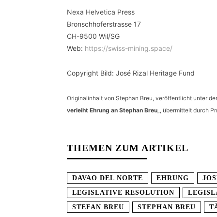
Nexa Helvetica Press
Bronschhoferstrasse 17
CH-9500 Wil/SG
Web:
https://swiss-mining.space/
Copyright Bild: José Rizal Heritage Fund
Originalinhalt von Stephan Breu, veröffentlicht unter dem
verleiht Ehrung an Stephan Breu
„, übermittelt durch 
THEMEN ZUM ARTIKEL
DAVAO DEL NORTE
EHRUNG
JOS
LEGISLATIVE RESOLUTION
LEGISL
STEFAN BREU
STEPHAN BREU
T