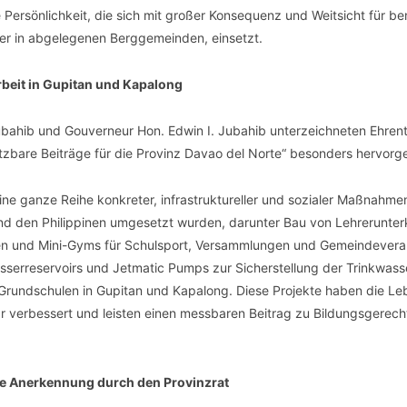
 Persönlichkeit, die sich mit großer Konsequenz und Weitsicht für b
er in abgelegenen Berggemeinden, einsetzt.
beit in Gupitan und Kapalong
Jubahib und Gouverneur Hon. Edwin I. Jubahib unterzeichneten Ehrent
zbare Beiträge für die Provinz Davao del Norte“ besonders hervorg
ne ganze Reihe konkreter, infrastruktureller und sozialer Maßnahmen
d den Philippinen umgesetzt wurden, darunter Bau von Lehrerunterk
en und Mini-Gyms für Schulsport, Versammlungen und Gemeindeverans
serreservoirs und Jetmatic Pumps zur Sicherstellung der Trinkwass
 Grundschulen in Gupitan und Kapalong. Diese Projekte haben die L
 verbessert und leisten einen messbaren Beitrag zu Bildungsgerech
te Anerkennung durch den Provinzrat