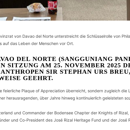
inzrat von Davao del Norte unterstreicht die Schlüsselrolle von Phi
ss auf das Leben der Menschen vor Ort.
VAO DEL NORTE (SANGGUNIANG PAN
EN SITZUNG AM 25. NOVEMBER 2025 
NTHROPEN SIR STEPHAN URS BREU,
EISE GEEHRT.
 feierliche Plaque of Appreciation überreicht, sondern zugleich die 
ner herausragenden, über Jahre hinweg kontinuierlich geleisteten soz
zerland und Commander der Bodensee Chapter der Knights of Rizal, d
 Gründer und Co-President des José Rizal Heritage Fund und der José 