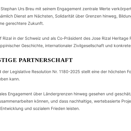
 Stephan Urs Breu mit seinem Engagement zentrale Werte verkörpert,
nämlich Dienst am Nächsten, Solidarität über Grenzen hinweg, Bildung
ine gerechtere Zukunft.
 Rizal in der Schweiz und als Co-Präsident des Jose Rizal Heritage
ippinischer Geschichte, internationaler Zivilgesellschaft und konkre
STIGE PARTNERSCHAFT
 der Legislative Resolution Nr. 1180-2025 stellt eine der höchsten 
geben kann.
oziales Engagement über Ländergrenzen hinweg gesehen und geschätz
zusammenarbeiten können, und dass nachhaltige, wertebasierte Projekt
r Entwicklung und sozialem Frieden leisten.