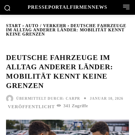
PRESSEPORTAL
FIRMENNEWS
START
AUTO / VERKEHR
DEUTSCHE FAHRZEUGE
IM ALLTAG ANDERER LÄNDER: MOBILITÄT KENNT
KEINE GRENZEN
DEUTSCHE FAHRZEUGE IM
ALLTAG ANDERER LÄNDER:
MOBILITÄT KENNT KEINE
GRENZEN
JANUAR 10, 2026
ÜBERMITTELT DURCH:
CARPR
341
Zugriffe
VERÖFFENTLICHT