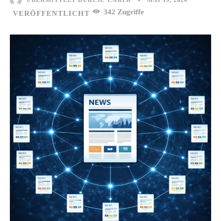
ÜBERMITTELT DURCH:
CARPR
342
Zugriffe
VERÖFFENTLICHT