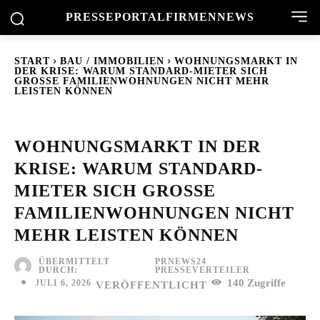
PRESSEPORTAL
FIRMENNEWS
START
BAU / IMMOBILIEN
WOHNUNGSMARKT IN
DER KRISE: WARUM STANDARD-MIETER SICH
GROSSE FAMILIENWOHNUNGEN NICHT MEHR L
EISTEN KÖNNEN
WOHNUNGSMARKT IN DER
KRISE: WARUM STANDARD-
MIETER SICH GROSSE F
AMILIENWOHNUNGEN NICHT M
EHR LEISTEN KÖNNEN
ÜBERMITTELT
PRNEWS24
DURCH:
PRESSEVERTEILER
140
Zugriffe
JULI 6, 2026
VERÖFFENTLICHT