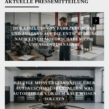
AKTUELLE PRESSEMITTEILUNG
DER EINFLUSS VON FAHRZEUGALTER
UND ZUSTAND AUF DIE ENTSCHEIDUNG
NACH EINEM MOTORSCHADEN:EINE
UMFASSENDE ANALYSE
HÄUFIGE MISSVERSTÄNDNISSE ÜBER
AUSTAUSCHMOTOREN: ALLES, WAS
AUTOFAHRER VOR DEM KAUF WISSEN
SOLLTEN