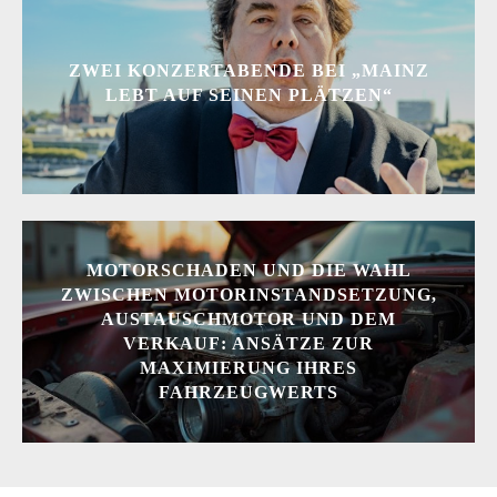
ZWEI KONZERTABENDE BEI „MAINZ
LEBT AUF SEINEN PLÄTZEN“
MOTORSCHADEN UND DIE WAHL
ZWISCHEN MOTORINSTANDSETZUNG,
AUSTAUSCHMOTOR UND DEM
VERKAUF: ANSÄTZE ZUR
MAXIMIERUNG IHRES
FAHRZEUGWERTS