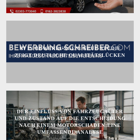
KI IN BEWERBUNGEN: NEUE STUDIE
ZEIGT DEUTLICHE QUALITÄTSLÜCKEN
DER EINFLUSS VON FAHRZEUGALTER
UND ZUSTAND AUF DIE ENTSCHEIDUNG
NACH EINEM MOTORSCHADEN:EINE
UMFASSENDE ANALYSE