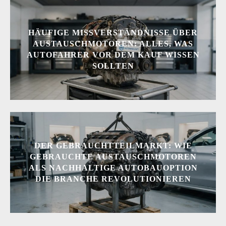
HÄUFIGE MISSVERSTÄNDNISSE ÜBER
AUSTAUSCHMOTOREN: ALLES, WAS
AUTOFAHRER VOR DEM KAUF WISSEN
SOLLTEN
DER GEBRAUCHTTEILMARKT: WIE
GEBRAUCHTE AUSTAUSCHMOTOREN
ALS NACHHALTIGE AUTOBAUOPTION
DIE BRANCHE REVOLUTIONIEREN