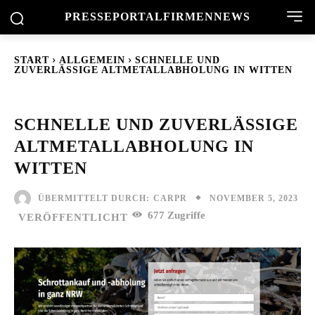
PRESSEPORTAL
FIRMENNEWS
START
ALLGEMEIN
SCHNELLE UND
ZUVERLÄSSIGE ALTMETALLABHOLUNG IN WITTEN
SCHNELLE UND ZUVERLÄSSIGE
ALTMETALLABHOLUNG IN
WITTEN
NOVEMBER 5, 2023
ÜBERMITTELT DURCH:
CARPR
677
Zugriffe
VERÖFFENTLICHT