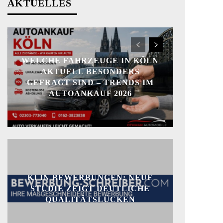
AKTUELLES
WELCHE FAHRZEUGE IN KÖLN
AKTUELL BESONDERS
GEFRAGT SIND – TRENDS IM
AUTOANKAUF 2026
KI IN BEWERBUNGEN: NEUE
STUDIE ZEIGT DEUTLICHE
QUALITÄTSLÜCKEN