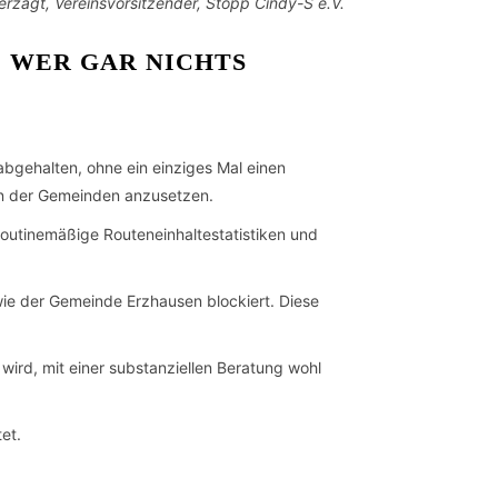
erzagt, Vereinsvorsitzender, Stopp Cindy-S e.V.
D WER GAR NICHTS
bgehalten, ohne ein einziges Mal einen
en der Gemeinden anzusetzen.
routinemäßige Routeneinhaltestatistiken und
ie der Gemeinde Erzhausen blockiert. Diese
ird, mit einer substanziellen Beratung wohl
et.