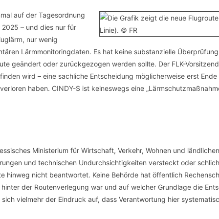
inmal auf der Tagesordnung
 2025 – und dies nur für
luglärm, nur wenig
entären Lärmmonitoringdaten. Es hat keine substanzielle Überprüfu
ute geändert oder zurückgezogen werden sollte. Der FLK-Vorsitzende
finden wird – eine sachliche Entscheidung möglicherweise erst Ende
erloren haben. CINDY-S ist keineswegs eine „Lärmschutzmaßnahme.
ssisches Ministerium für Wirtschaft, Verkehr, Wohnen und ländliche
erungen und technischen Undurchsichtigkeiten versteckt oder schli
hinweg nicht beantwortet. Keine Behörde hat öffentlich Rechensch
r hinter der Routenverlegung war und auf welcher Grundlage die Ents
gt sich vielmehr der Eindruck auf, dass Verantwortung hier systemati