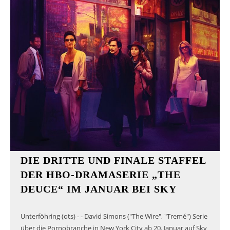
DIE DRITTE UND FINALE STAFFEL
DER HBO-DRAMASERIE „THE
DEUCE“ IM JANUAR BEI SKY
Unterföhring (ots) - - David Simons ("The Wire", "Tremé") Serie
über die Pornobranche in New York City ab 20. Januar auf Sky