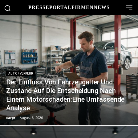
PRESSEPORTAL
FIRMENNEWS
AUTO / VERKEHR
Der Einfluss Von Fahrzeugalter Und
Zustand Auf Die Entscheidung Nach
Einem Motorschaden:Eine Umfassende
Analyse
carpr
-
August 6, 2026