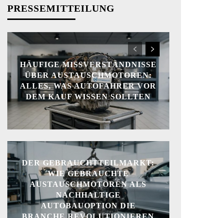
PRESSEMITTEILUNG
HÄUFIGE MISSVERSTÄNDNISSE
ÜBER AUSTAUSCHMOTOREN:
ALLES, WAS AUTOFAHRER VOR
DEM KAUF WISSEN SOLLTEN
DER GEBRAUCHTTEILMARKT:
WIE GEBRAUCHTE
AUSTAUSCHMOTOREN ALS
NACHHALTIGE
AUTOBAUOPTION DIE
BRANCHE REVOLUTIONIEREN