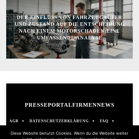
DER EINFLUSS VON FAHRZEUGALTER
UND ZUSTAND AUF DIE ENTSCHEIDUNG
NACH EINEM MOTORSCHADEN:EINE
UMFASSENDE ANALYSE
PRESSEPORTAL
FIRMENNEWS
AGB
DATENSCHUTZERKLÄRUNG
FAQ
IMPRESSUM
KONTAKT
NEWS
Diese Website benutzt Cookies. Wenn du die Website weiter
@ 2019 - 2024 COPYRIGHT
PRESSEPORTAL-DE.DE
| PRESSEPORTAL