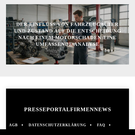
DER EINFLUSS VON FAHRZEUGALTER
UND ZUSTAND AUF DIE ENTSCHEIDUNG
NACH EINEM MOTORSCHADEN:EINE
UMFASSENDE ANALYSE
PRESSEPORTAL
FIRMENNEWS
AGB
DATENSCHUTZERKLÄRUNG
FAQ
IMPRESSUM
KONTAKT
NEWS