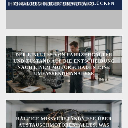
ZEIGT DEUTLICHE QUALITÄTSLÜCKEN
DER EINFLUSS VON FAHRZEUGALTER
UND ZUSTAND AUF DIE ENTSCHEIDUNG
NACH EINEM MOTORSCHADEN:EINE
UMFASSENDE ANALYSE
HÄUFIGE MISSVERSTÄNDNISSE ÜBER
AUSTAUSCHMOTOREN: ALLES, WAS