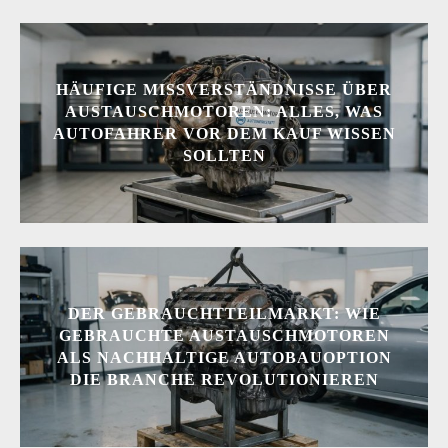
HÄUFIGE MISSVERSTÄNDNISSE ÜBER
AUSTAUSCHMOTOREN: ALLES, WAS
AUTOFAHRER VOR DEM KAUF WISSEN
SOLLTEN
DER GEBRAUCHTTEILMARKT: WIE
GEBRAUCHTE AUSTAUSCHMOTOREN
ALS NACHHALTIGE AUTOBAUOPTION
DIE BRANCHE REVOLUTIONIEREN