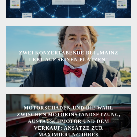
ZWEI KONZERTABENDE BEI „MAINZ
LEBT AUF SEINEN PLÄTZEN“
MOTORSCHADEN UND DIE WAHL
ZWISCHEN MOTORINSTANDSETZUNG,
AUSTAUSCHMOTOR UND DEM
VERKAUF: ANSÄTZE ZUR
MAXIMIERUNG IHRES