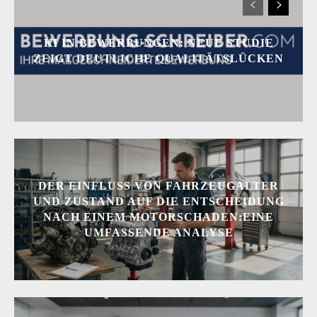
KI IN BEWERBUNGEN: NEUE STUDIE
ZEIGT DEUTLICHE QUALITÄTSLÜCKEN
DER EINFLUSS VON FAHRZEUGALTER
UND ZUSTAND AUF DIE ENTSCHEIDUNG
NACH EINEM MOTORSCHADEN:EINE
UMFASSENDE ANALYSE