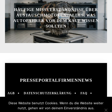
HÄUFIGE MISSVERSTÄNDNISSE ÜBER
AUSTAUSCHMOTOREN: ALLES, WAS
AUTOFAHRER VOR DEM KAUF WISSEN
SOLLTEN
PRESSEPORTAL
FIRMENNEWS
AGB
DATENSCHUTZERKLÄRUNG
FAQ
IMPRESSUM
KONTAKT
NEWS
Diese Website benutzt Cookies. Wenn du die Website weiter
@ 2019 - 2024 COPYRIGHT
PRESSEPORTAL-DE.DE
| PRESSEPORTAL
nutzt, gehen wir von deinem Einverständnis aus.
FÜR PRESSENEWS UND FIRMENNEWS